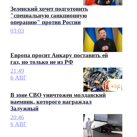
Зеленский хочет подготовить
"специальную санкционную
операцию" против России
03:03
Европа просит Анкару поставить ей
газ, но только не из РФ
21:49
6 АВГ
В зоне СВО уничтожен молдавский
наемник, которого награждал
Залужный
20:46
6 АВГ