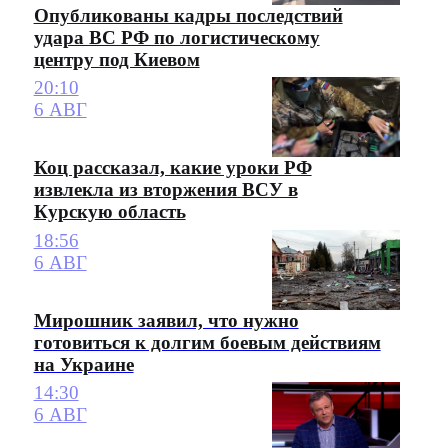
Опубликованы кадры последствий
удара ВС РФ по логистическому
центру под Киевом
20:10
6 АВГ
Коц рассказал, какие уроки РФ
извлекла из вторжения ВСУ в
Курскую область
18:56
6 АВГ
Мирошник заявил, что нужно
готовиться к долгим боевым действиям
на Украине
14:30
6 АВГ