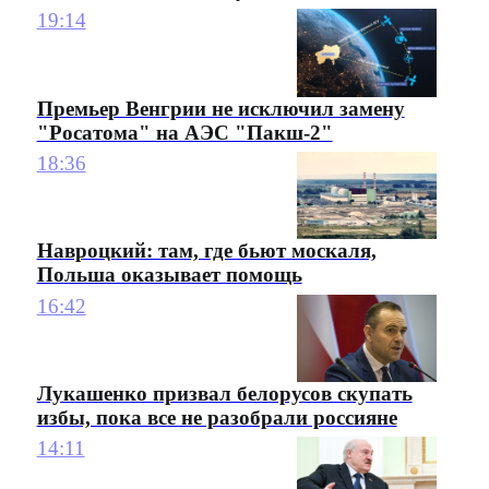
19:14
Премьер Венгрии не исключил замену
"Росатома" на АЭС "Пакш-2"
18:36
Навроцкий: там, где бьют москаля,
Польша оказывает помощь
16:42
Лукашенко призвал белорусов скупать
избы, пока все не разобрали россияне
14:11