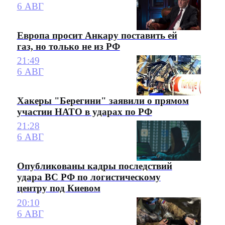
6 АВГ
Европа просит Анкару поставить ей
газ, но только не из РФ
21:49
6 АВГ
Хакеры "Берегини" заявили о прямом
участии НАТО в ударах по РФ
21:28
6 АВГ
Опубликованы кадры последствий
удара ВС РФ по логистическому
центру под Киевом
20:10
6 АВГ