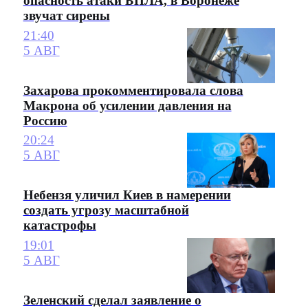
опасность атаки БПЛА, в Воронеже
звучат сирены
21:40
5 АВГ
Захарова прокомментировала слова
Макрона об усилении давления на
Россию
20:24
5 АВГ
Небензя уличил Киев в намерении
создать угрозу масштабной
катастрофы
19:01
5 АВГ
Зеленский сделал заявление о