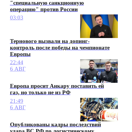
"специальную санкционную
операцию" против России
03:03
Тернового вызвали на допинг-
контроль после победы на чемпионате
Европы
22:44
6 АВГ
Европа просит Анкару поставить ей
газ, но только не из РФ
21:49
6 АВГ
Опубликованы кадры последствий
удара ВС РФ по логистическому