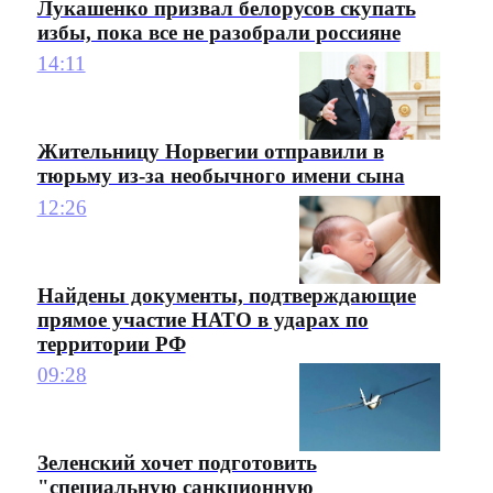
Лукашенко призвал белорусов скупать
избы, пока все не разобрали россияне
14:11
Жительницу Норвегии отправили в
тюрьму из-за необычного имени сына
12:26
Найдены документы, подтверждающие
прямое участие НАТО в ударах по
территории РФ
09:28
Зеленский хочет подготовить
"специальную санкционную