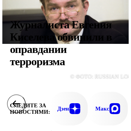
Журналиста Евгения
Киселева обвинили в
оправдании
терроризма
© ФОТО: RUSSIAN LO
СЛЕДИТЕ ЗА
Дзен
Макс
НОВОСТЯМИ: