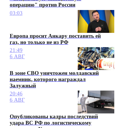
операцию" против России
03:03
Европа просит Анкару поставить ей
газ, но только не из РФ
21:49
6 АВГ
В зоне СВО уничтожен молдавский
наемник, которого награждал
Залужный
20:46
6 АВГ
Опубликованы кадры последствий
удара ВС РФ по логистическому