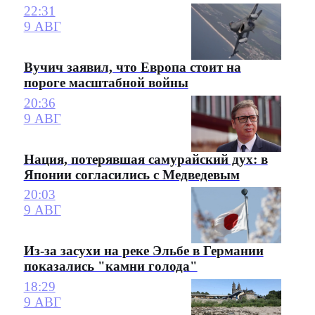
22:31
9 АВГ
Вучич заявил, что Европа стоит на
пороге масштабной войны
20:36
9 АВГ
Нация, потерявшая самурайский дух: в
Японии согласились с Медведевым
20:03
9 АВГ
Из-за засухи на реке Эльбе в Германии
показались "камни голода"
18:29
9 АВГ