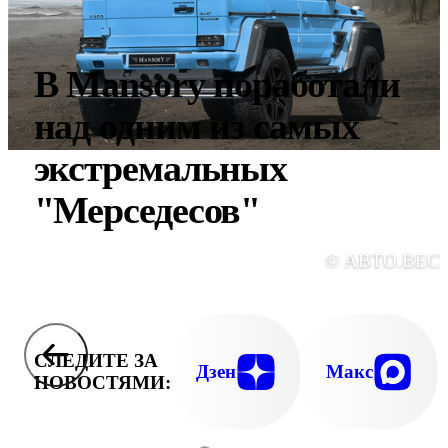
В Mansory поработали
над одним из самых
экстремальных
"Мерседесов"
© АВТО.ВЕС
СЛЕДИТЕ ЗА
Дзен
Макс
НОВОСТЯМИ: