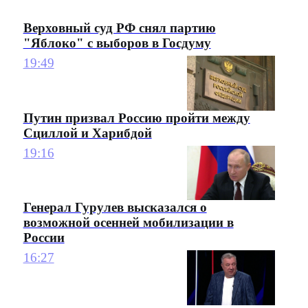
Верховный суд РФ снял партию
"Яблоко" с выборов в Госдуму
19:49
Путин призвал Россию пройти между
Сциллой и Харибдой
19:16
Генерал Гурулев высказался о
возможной осенней мобилизации в
России
16:27