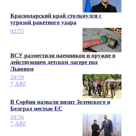
Краснодарский край столкнулся с
угрозой ракетного удара
02:55
ВСУ разместили наемников и оружие в
действующем детском лагере под
Львовом
20:59
7 АВГ
В Сербии назвали визит Зеленского в
Белград местью ЕС
20:56
7 АВГ