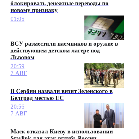
блокировать денежные переводы по
новому признаку
01:05
ВСУ разместили наемников и оружие в
действующем детском лагере под
Львовом
20:59
7 АВГ
В Сербии назвали визит Зеленского в
Белград местью ЕС
20:56
7 АВГ
Маск отказал Киеву в использовании
Starlink для атак вглубь России