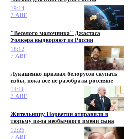
19:14
7 АВГ
"Веселого молочника" Джастаса
Уолкера выдворяют из России
18:12
7 АВГ
Лукашенко призвал белорусов скупать
избы, пока все не разобрали россияне
14:11
7 АВГ
Жительницу Норвегии отправили в
тюрьму из-за необычного имени сына
12:26
7 АВГ