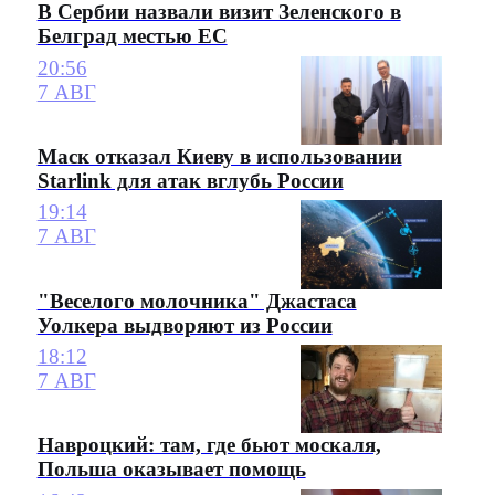
В Сербии назвали визит Зеленского в
Белград местью ЕС
20:56
7 АВГ
Маск отказал Киеву в использовании
Starlink для атак вглубь России
19:14
7 АВГ
"Веселого молочника" Джастаса
Уолкера выдворяют из России
18:12
7 АВГ
Навроцкий: там, где бьют москаля,
Польша оказывает помощь