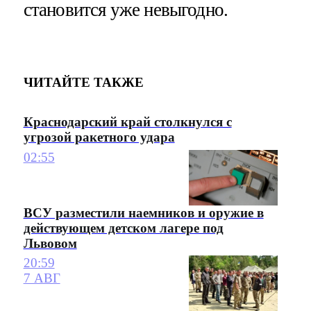
становится уже невыгодно.
ЧИТАЙТЕ ТАКЖЕ
Краснодарский край столкнулся с
угрозой ракетного удара
02:55
ВСУ разместили наемников и оружие в
действующем детском лагере под
Львовом
20:59
7 АВГ