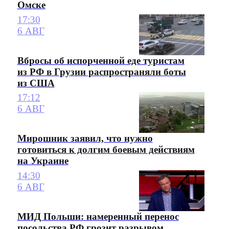
Омске
17:30
6 АВГ
Вбросы об испорченной еде туристам
из РФ в Грузии распространяли боты
из США
17:12
6 АВГ
Мирошник заявил, что нужно
готовиться к долгим боевым действиям
на Украине
14:30
6 АВГ
МИД Польши: намеренный перенос
посольства РФ грозит разрывом