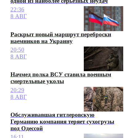
одной из наиболее серьезных неудач
22:36
8 АВГ
Раскрыт новый маршрут переброски
наемников на Украину
20:50
8 АВГ
Начмед полка ВСУ ставила военным
смертельные уколы
20:29
8 АВГ
Обслуживавшая гитлеровскую
Германию компания теряет сухогрузы
под Одессой
16:11