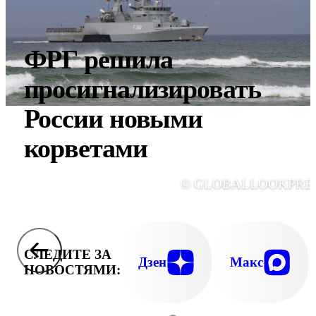
ФРГ решила
просигнализировать
России новыми
корветами
© GLOBALLOOKPRE
СЛЕДИТЕ ЗА
Дзен
Макс
НОВОСТЯМИ: