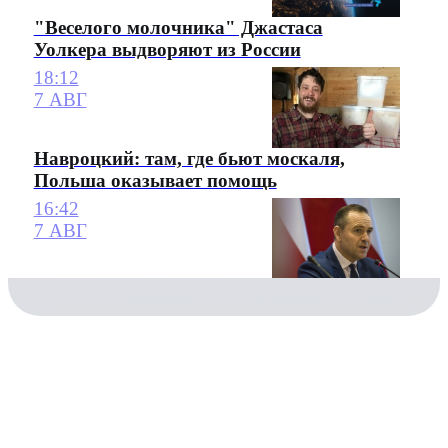
"Веселого молочника" Джастаса
Уолкера выдворяют из России
18:12
7 АВГ
Навроцкий: там, где бьют москаля,
Польша оказывает помощь
16:42
7 АВГ