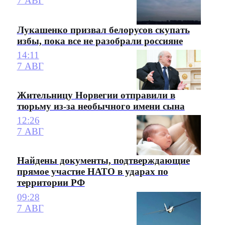
7 АВГ
Лукашенко призвал белорусов скупать
избы, пока все не разобрали россияне
14:11
7 АВГ
Жительницу Норвегии отправили в
тюрьму из-за необычного имени сына
12:26
7 АВГ
Найдены документы, подтверждающие
прямое участие НАТО в ударах по
территории РФ
09:28
7 АВГ