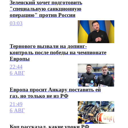
Зеленский хочет подготовить
"специальную санкционную
операцию" против России
03:03
Тернового вызвали на допинг-
контроль после победы на чемпионате
Европы
22:44
6 АВГ
Европа просит Анкару поставить ей
газ, но только не из РФ
21:49
6 АВГ
Коц рассказал, какие уроки РФ