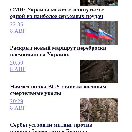
СМИ: Украина может столкнуться с
одной из наиболее серьезных неудач
22:36
8 АВГ
Раскрыт новый маршрут переброски
наемников на Украину
20:50
8 АВГ
Начмед полка ВСУ ставила военным
смертельные уколы
20:29
8 АВГ
Сербы устроили митинг против
приезда Зеленского в Белград