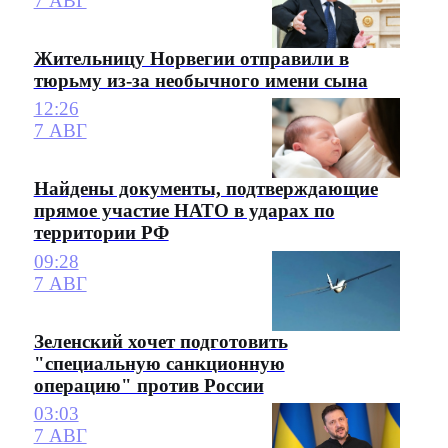
7 АВГ
Жительницу Норвегии отправили в
тюрьму из-за необычного имени сына
12:26
7 АВГ
Найдены документы, подтверждающие
прямое участие НАТО в ударах по
территории РФ
09:28
7 АВГ
Зеленский хочет подготовить
"специальную санкционную
операцию" против России
03:03
7 АВГ