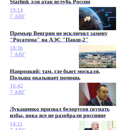
Starlink для атак вглубь России
19:14
7 АВГ
Премьер Венгрии не исключил замену
"Росатома" на АЭС "Пакш-2"
18:36
7 АВГ
Навроцкий: там, где бьют москаля,
Польша оказывает помощь
16:42
7 АВГ
Лукашенко призвал белорусов скупать
избы, пока все не разобрали россияне
14:11