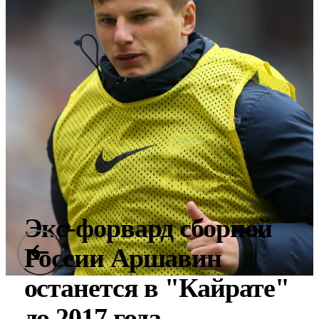
Экс-форвард сборной
России Аршавин
останется в "Кайрате"
до 2017 года