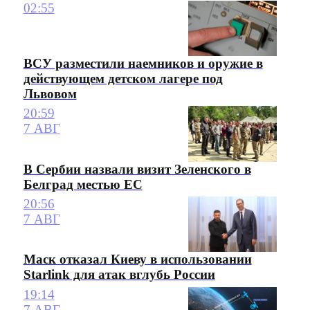
02:55
ВСУ разместили наемников и оружие в
действующем детском лагере под
Львовом
20:59
7 АВГ
В Сербии назвали визит Зеленского в
Белград местью ЕС
20:56
7 АВГ
Маск отказал Киеву в использовании
Starlink для атак вглубь России
19:14
7 АВГ