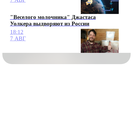
"Веселого молочника" Джастаса
Уолкера выдворяют из России
18:12
7 АВГ