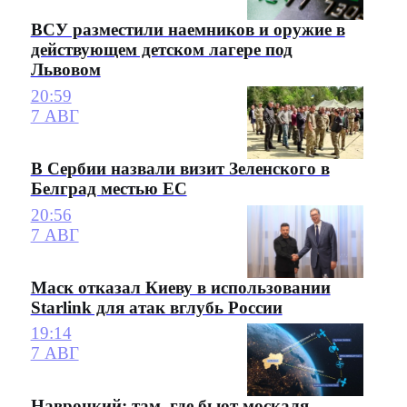
ВСУ разместили наемников и оружие в
действующем детском лагере под
Львовом
20:59
7 АВГ
В Сербии назвали визит Зеленского в
Белград местью ЕС
20:56
7 АВГ
Маск отказал Киеву в использовании
Starlink для атак вглубь России
19:14
7 АВГ
Навроцкий: там, где бьют москаля,