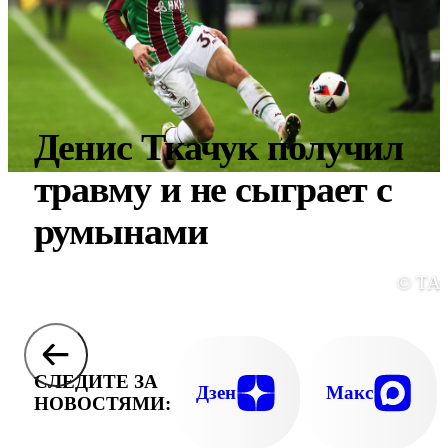
Денис Ткачук получил
травму и не сыграет с
румынами
© ТА
СЛЕДИТЕ ЗА
Дзен
Макс
НОВОСТЯМИ: