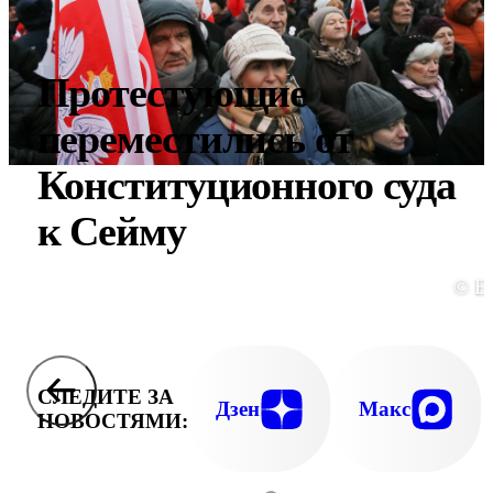
Протестующие
переместились от
Конституционного суда
к Сейму
© E
СЛЕДИТЕ ЗА
Дзен
Макс
НОВОСТЯМИ: