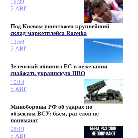
16:39
5 АВГ
Под Киевом уничтожен крупнейший
склад маркетплейса Rozetka
12:50
5 АВГ
Зеленский обвинил ЕС в нежелании
снабжать украинскую ПВО
10:14
5 АВГ
Минобороны РФ об ударах по
объектам ВСУ: бьем, раз слов не
понимают
08:19
5 АВГ