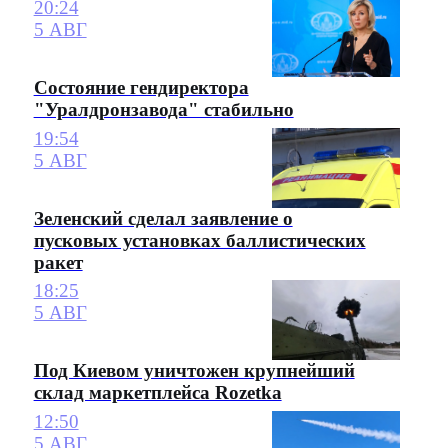
20:24
5 АВГ
Состояние гендиректора
"Уралдронзавода" стабильно
19:54
5 АВГ
Зеленский сделал заявление о
пусковых установках баллистических
ракет
18:25
5 АВГ
Под Киевом уничтожен крупнейший
склад маркетплейса Rozetka
12:50
5 АВГ