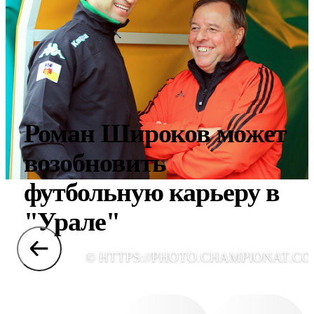
Роман Широков может
возобновить
футбольную карьеру в
"Урале"
© HTTPS://PHOTO.CHAMPIONAT.CO