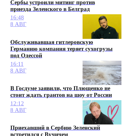
Сербы устроили митинг против
приезда Зеленского в Белград
16:48
8 АВГ
Обслуживавшая гитлеровскую
Германию компания теряет сухогрузы
под Одессой
16:11
8 АВГ
В Госдуме заявили, что Плющенко не
стоит ждать грантов на шоу от России
12:12
8 АВГ
Приехавший в Сербию Зеленский
встретился с Вучичем