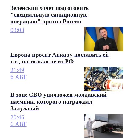
Зеленский хочет подготовить
"специальную санкционную
операцию" против России
03:03
Европа просит Анкару поставить ей
газ, но только не из РФ
21:49
6 АВГ
В зоне СВО уничтожен молдавский
наемник, которого награждал
Залужный
20:46
6 АВГ