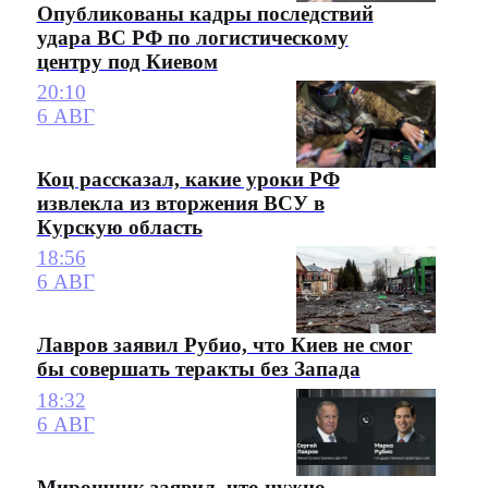
Опубликованы кадры последствий
удара ВС РФ по логистическому
центру под Киевом
20:10
6 АВГ
Коц рассказал, какие уроки РФ
извлекла из вторжения ВСУ в
Курскую область
18:56
6 АВГ
Лавров заявил Рубио, что Киев не смог
бы совершать теракты без Запада
18:32
6 АВГ
Мирошник заявил, что нужно