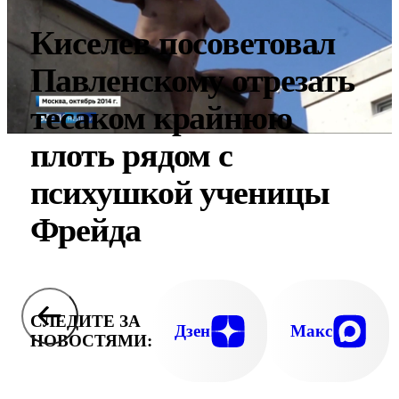
Киселев посоветовал
Павленскому отрезать
тесаком крайнюю
плоть рядом с
психушкой ученицы
Фрейда
СЛЕДИТЕ ЗА
Дзен
Макс
НОВОСТЯМИ: