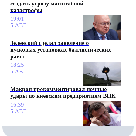
создать угрозу масштабной
катастрофы
19:01
5 АВГ
Зеленский сделал заявление о
пусковых установках баллистических
ракет
18:25
5 АВГ
Макрон прокомментировал ночные
удары по киевским предприятиям ВПК
16:39
5 АВГ