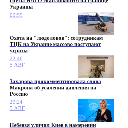
грузы НАТО скапливаются на границе
Украины
00:55
Охота на "людоловов": сотрудникам
ТЦК на Украине массово поступают
угрозы
22:46
5 АВГ
Захарова прокомментировала слова
Макрона об усилении давления на
Россию
20:24
5 АВГ
Небензя уличил Киев в намерении