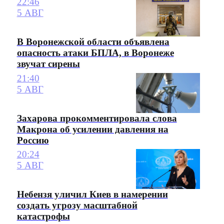
22:46
5 АВГ
В Воронежской области объявлена
опасность атаки БПЛА, в Воронеже
звучат сирены
21:40
5 АВГ
Захарова прокомментировала слова
Макрона об усилении давления на
Россию
20:24
5 АВГ
Небензя уличил Киев в намерении
создать угрозу масштабной
катастрофы