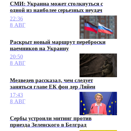
СМИ: Украина может столкнуться с
одной из наиболее серьезных неудач
22:36
8 АВГ
Раскрыт новый маршрут переброски
наемников на Украину
20:50
8 АВГ
Медведев рассказал, чем следует
заняться главе ЕК фон дер Ляйен
17:43
8 АВГ
Сербы устроили митинг против
приезда Зеленского в Белград