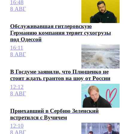
16:48
8 АВГ
Обслуживавшая гитлеровскую
Германию компания теряет сухогрузы
под Одессой
16:11
8 АВГ
В Госдуме заявили, что Плющенко не
стоит ждать грантов на шоу от России
12:12
8 АВГ
Приехавший в Сербию Зеленский
встретился с Вучичем
12:10
8 АВГ