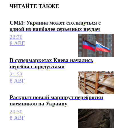
ЧИТАЙТЕ ТАКЖЕ
СМИ: Украина может столкнуться с
одной из наиболее серьезных неудач
22:36
8 АВГ
В супермаркетах Киева начались
перебои с продуктами
21:53
8 АВГ
Раскрыт новый маршрут переброски
наемников на Украину
20:50
8 АВГ