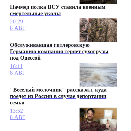
Начмед полка ВСУ ставила военным
смертельные уколы
20:29
8 АВГ
Обслуживавшая гитлеровскую
Германию компания теряет сухогрузы
под Одессой
16:11
8 АВГ
"Веселый молочник" рассказал, куда
поедет из России в случае депортации
семьи
13:52
8 АВГ