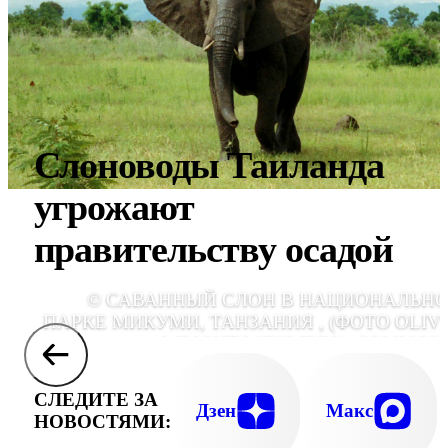
Слоноводы Таиланда
угрожают
правительству осадой
© САВАННЫЙ СЛОН В НАЦИОНАЛЬН
ПАРКЕ МИКУМИ, ТАНЗАНИЯ , (ФОТО OLIV
WRIGHT/WIKIMEDIA COMMONS
СЛЕДИТЕ ЗА
Дзен
Макс
НОВОСТЯМИ: