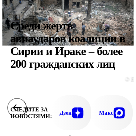
Среди жертв
авиаударов коалиции в
Сирии и Ираке – более
200 гражданских лиц
© E
СЛЕДИТЕ ЗА
Дзен
Макс
НОВОСТЯМИ: