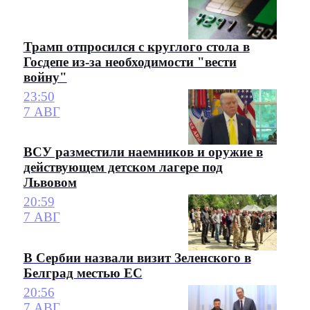
Трамп отпросился с круглого стола в
Госдепе из-за необходимости "вести
войну"
23:50
7 АВГ
ВСУ разместили наемников и оружие в
действующем детском лагере под
Львовом
20:59
7 АВГ
В Сербии назвали визит Зеленского в
Белград местью ЕС
20:56
7 АВГ