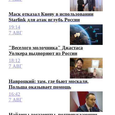
Маск отказал Киеву в использовании
Starlink для атак вглубь России
19:14
7 АВГ
"Веселого молочника" Джастаса
Уолкера выдворяют из России
18:12
7 АВГ
Навроцкий: там, где бьют москаля,
Польша оказывает помощь
16:42
7 АВГ
Найдены документы, подтверждающие