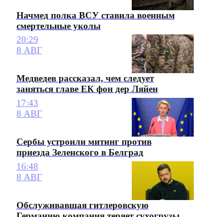
Начмед полка ВСУ ставила военным
смертельные уколы
20:29
8 АВГ
Медведев рассказал, чем следует
заняться главе ЕК фон дер Ляйен
17:43
8 АВГ
Сербы устроили митинг против
приезда Зеленского в Белград
16:48
8 АВГ
Обслуживавшая гитлеровскую
Германию компания теряет сухогрузы