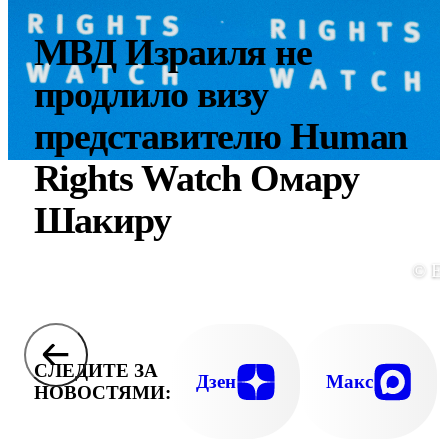
МВД Израиля не
продлило визу
представителю Human
Rights Watch Омару
Шакиру
© E
СЛЕДИТЕ ЗА
Дзен
Макс
НОВОСТЯМИ: