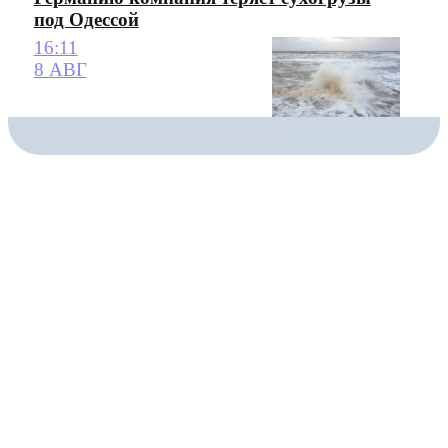
под Одессой
16:11
8 АВГ