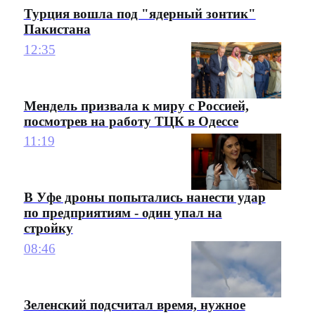
Турция вошла под "ядерный зонтик"
Пакистана
12:35
Мендель призвала к миру с Россией,
посмотрев на работу ТЦК в Одессе
11:19
В Уфе дроны попытались нанести удар
по предприятиям - один упал на
стройку
08:46
Зеленский подсчитал время, нужное