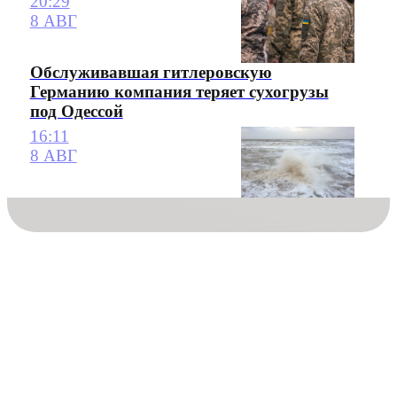
20:29
8 АВГ
Обслуживавшая гитлеровскую
Германию компания теряет сухогрузы
под Одессой
16:11
8 АВГ