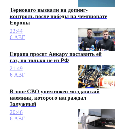
Тернового вызвали на допинг-
контроль после победы на чемпионате
Европы
22:44
6 АВГ
Европа просит Анкару поставить ей
газ, но только не из РФ
21:49
6 АВГ
В зоне СВО уничтожен молдавский
наемник, которого награждал
Залужный
20:46
6 АВГ