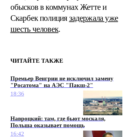
обысков в коммунах Жетте и
Скарбек полиция
задержала уже
шесть человек
.
ЧИТАЙТЕ ТАКЖЕ
Премьер Венгрии не исключил замену
"Росатома" на АЭС "Пакш-2"
18:36
Навроцкий: там, где бьют москаля,
Польша оказывает помощь
16:42