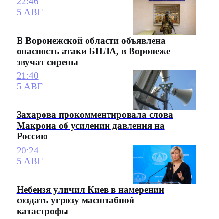
22:46
5 АВГ
В Воронежской области объявлена
опасность атаки БПЛА, в Воронеже
звучат сирены
21:40
5 АВГ
Захарова прокомментировала слова
Макрона об усилении давления на
Россию
20:24
5 АВГ
Небензя уличил Киев в намерении
создать угрозу масштабной
катастрофы