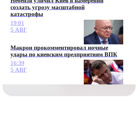
Небензя уличил Киев в намерении
создать угрозу масштабной
катастрофы
19:01
5 АВГ
Макрон прокомментировал ночные
удары по киевским предприятиям ВПК
16:39
5 АВГ