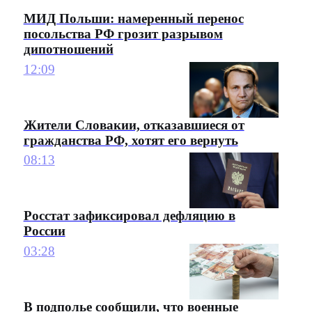
МИД Польши: намеренный перенос
посольства РФ грозит разрывом
дипотношений
12:09
Жители Словакии, отказавшиеся от
гражданства РФ, хотят его вернуть
08:13
Росстат зафиксировал дефляцию в
России
03:28
В подполье сообщили, что военные