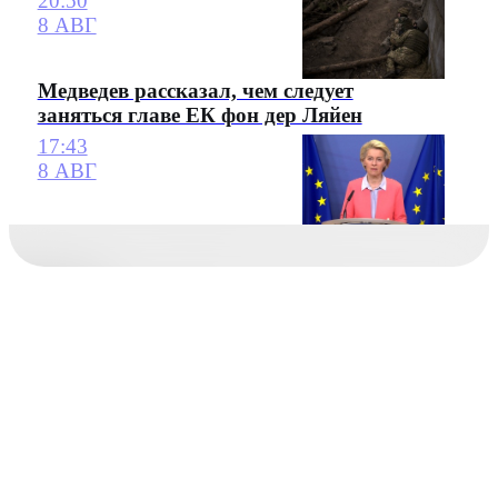
20:50
8 АВГ
Медведев рассказал, чем следует
заняться главе ЕК фон дер Ляйен
17:43
8 АВГ