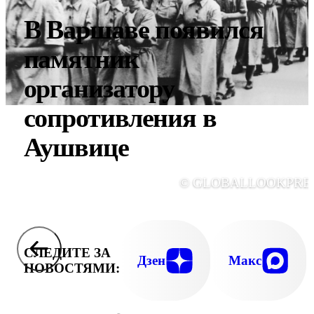
В Варшаве появился
памятник
организатору
сопротивления в
Аушвице
© GLOBALLOOKPRE
СЛЕДИТЕ ЗА
Дзен
Макс
НОВОСТЯМИ: