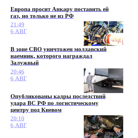
Европа просит Анкару поставить ей
газ, но только не из РФ
21:49
6 АВГ
В зоне СВО уничтожен молдавский
наемник, которого награждал
Залужный
20:46
6 АВГ
Опубликованы кадры последствий
удара ВС РФ по логистическому
центру под Киевом
20:10
6 АВГ