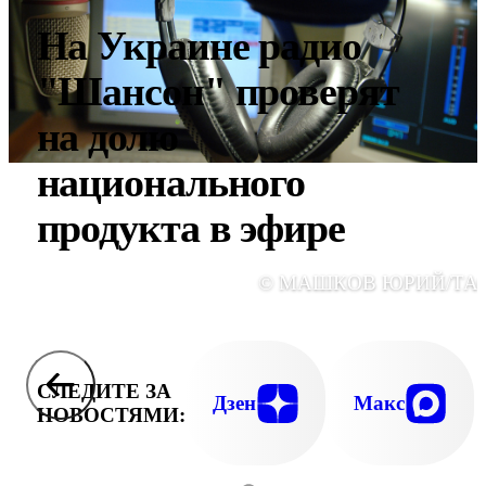
На Украине радио
"Шансон" проверят
на долю
национального
продукта в эфире
© МАШКОВ ЮРИЙ/ТА
СЛЕДИТЕ ЗА
Дзен
Макс
НОВОСТЯМИ: