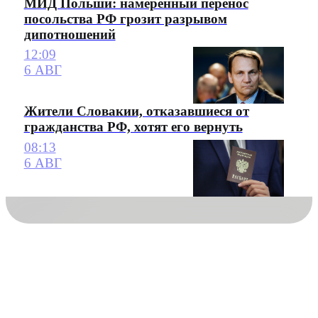
МИД Польши: намеренный перенос
посольства РФ грозит разрывом
дипотношений
12:09
6 АВГ
Жители Словакии, отказавшиеся от
гражданства РФ, хотят его вернуть
08:13
6 АВГ