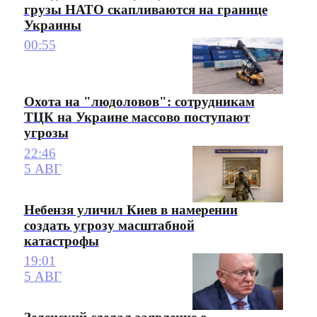
грузы НАТО скапливаются на границе
Украины
00:55
Охота на "людоловов": сотрудникам
ТЦК на Украине массово поступают
угрозы
22:46
5 АВГ
Небензя уличил Киев в намерении
создать угрозу масштабной
катастрофы
19:01
5 АВГ