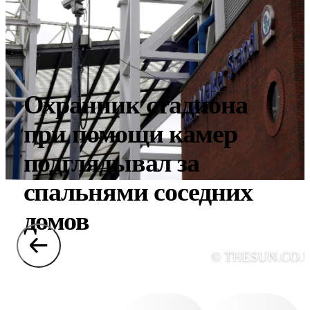
Охранник стадиона
при помощи камер
подглядывал за
спальнями соседних
домов
© THESUN.CO.