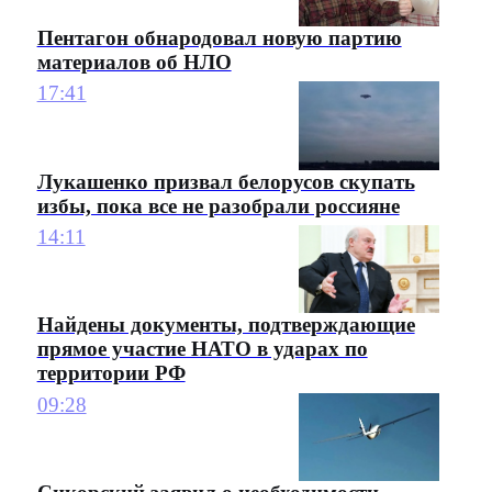
Пентагон обнародовал новую партию
материалов об НЛО
17:41
Лукашенко призвал белорусов скупать
избы, пока все не разобрали россияне
14:11
Найдены документы, подтверждающие
прямое участие НАТО в ударах по
территории РФ
09:28