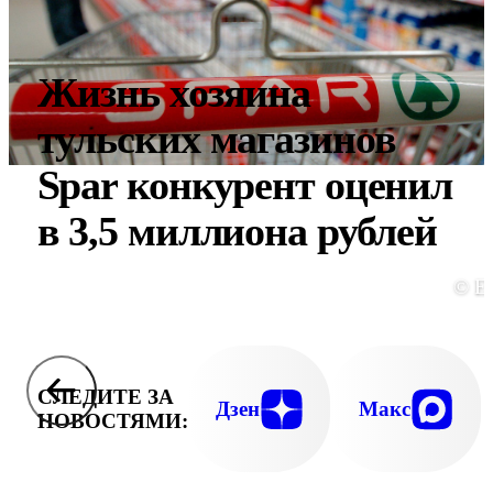
Жизнь хозяина
тульских магазинов
Spar конкурент оценил
в 3,5 миллиона рублей
© E
СЛЕДИТЕ ЗА
Дзен
Макс
НОВОСТЯМИ: