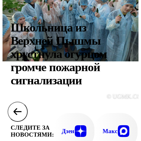
Школьница из
Верхней Пышмы
хрустнула огурцом
громче пожарной
сигнализации
© UGMK.C
СЛЕДИТЕ ЗА
Дзен
Макс
НОВОСТЯМИ: