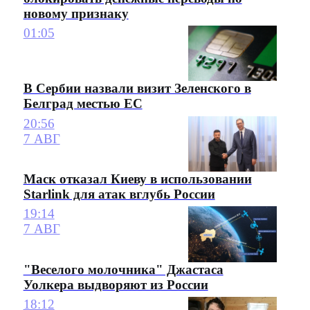
новому признаку
01:05
В Сербии назвали визит Зеленского в
Белград местью ЕС
20:56
7 АВГ
Маск отказал Киеву в использовании
Starlink для атак вглубь России
19:14
7 АВГ
"Веселого молочника" Джастаса
Уолкера выдворяют из России
18:12