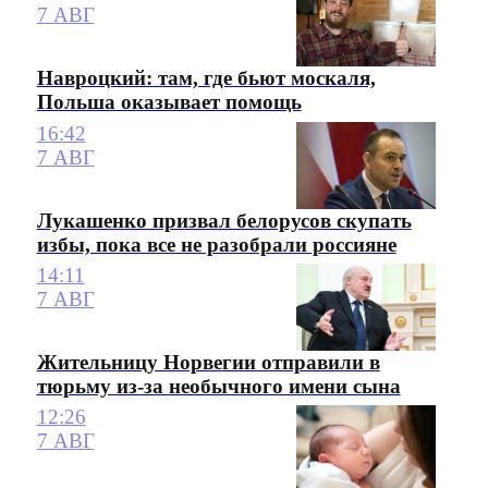
7 АВГ
Навроцкий: там, где бьют москаля,
Польша оказывает помощь
16:42
7 АВГ
Лукашенко призвал белорусов скупать
избы, пока все не разобрали россияне
14:11
7 АВГ
Жительницу Норвегии отправили в
тюрьму из-за необычного имени сына
12:26
7 АВГ