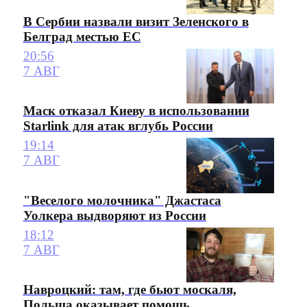
В Сербии назвали визит Зеленского в
Белград местью ЕС
20:56
7 АВГ
Маск отказал Киеву в использовании
Starlink для атак вглубь России
19:14
7 АВГ
"Веселого молочника" Джастаса
Уолкера выдворяют из России
18:12
7 АВГ
Навроцкий: там, где бьют москаля,
Польша оказывает помощь