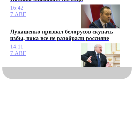
16:42
7 АВГ
Лукашенко призвал белорусов скупать
избы, пока все не разобрали россияне
14:11
7 АВГ