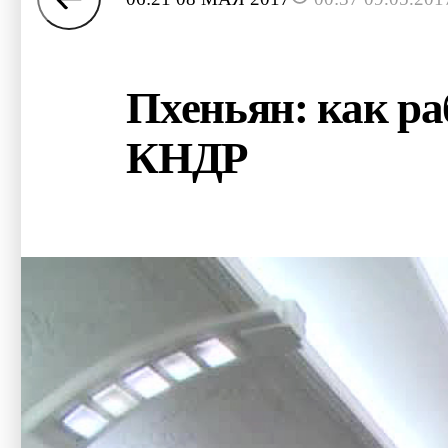
Пхеньян: как р
КНДР