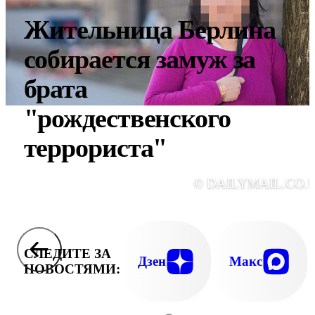
Жительница Берлина
собирается замуж за
брата
"рождественского
террориста"
© DAILYMAIL.CO.
СЛЕДИТЕ ЗА
Дзен
Макс
НОВОСТЯМИ: