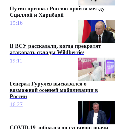
Путин призвал Россию пройти между
Сциллой и Харибдой
19:16
В ВСУ рассказали, когда прекратят
атаковать склады Wildberries
19:11
Генерал Гурулев высказался о
возможной осенней мобилизации в
России
16:27
COVID-19 добрался до суставов: врачи