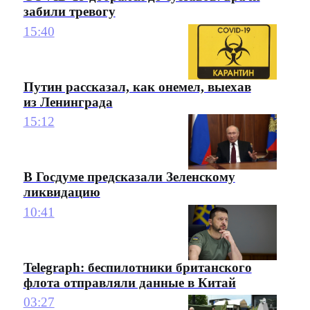
забили тревогу
15:40
Путин рассказал, как онемел, выехав
из Ленинграда
15:12
В Госдуме предсказали Зеленскому
ликвидацию
10:41
Telegraph: беспилотники британского
флота отправляли данные в Китай
03:27