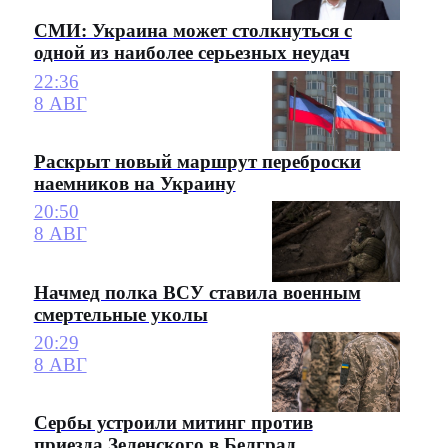
СМИ: Украина может столкнуться с
одной из наиболее серьезных неудач
22:36
8 АВГ
Раскрыт новый маршрут переброски
наемников на Украину
20:50
8 АВГ
Начмед полка ВСУ ставила военным
смертельные уколы
20:29
8 АВГ
Сербы устроили митинг против
приезда Зеленского в Белград