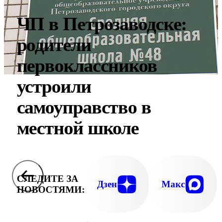
ЧП в Петрозаводске:
родители
первоклассников
устроили
самоуправство в
местной школе
СЛЕДИТЕ ЗА
Дзен
Макс
НОВОСТЯМИ: