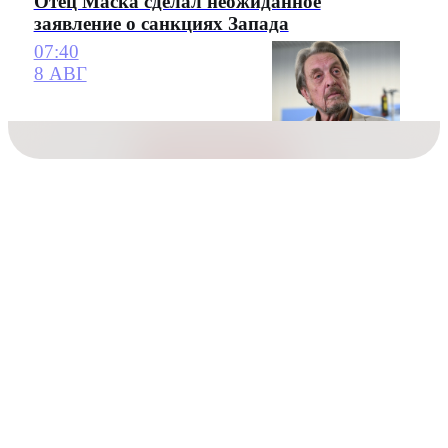
Отец Маска сделал неожиданное
заявление о санкциях Запада
07:40
8 АВГ