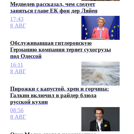
Медведев рассказал, чем следует
заняться главе ЕК фон дер Ляйен
17:43
8 АВГ
Обслуживавшая гитлеровскую
Германию компания теряет сухогрузы
под Одессой
16:11
8 АВГ
Пирожки с капустой, хрен и горчица:
Галкин включил в райдер блюда
русской кухни
08:56
8 АВГ