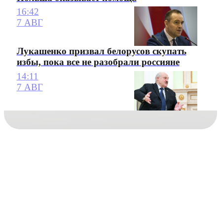
16:42
7 АВГ
Лукашенко призвал белорусов скупать
избы, пока все не разобрали россияне
14:11
7 АВГ