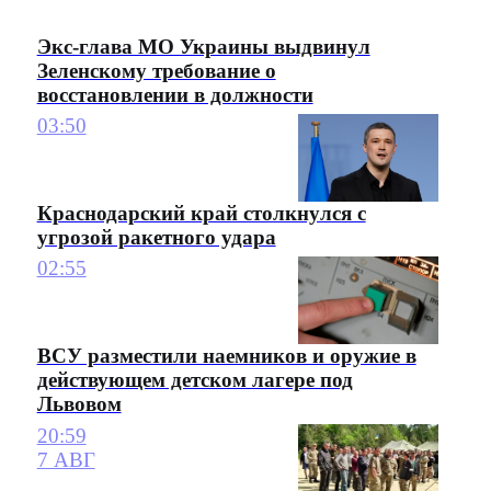
Экс-глава МО Украины выдвинул
Зеленскому требование о
восстановлении в должности
03:50
Краснодарский край столкнулся с
угрозой ракетного удара
02:55
ВСУ разместили наемников и оружие в
действующем детском лагере под
Львовом
20:59
7 АВГ