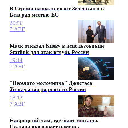
В Сербии назвали визит Зеленского в
Белград местью ЕС
20:56
7 АВГ
Маск отказал Киеву в использовании
Starlink для атак вглубь России
19:14
7 АВГ
"Веселого молочника" Джастаса
Уолкера выдворяют из России
18:12
7 АВГ
Навроцкий: там, где бьют москаля,
Польша оказывает помощь