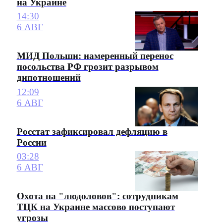
на Украине
14:30
6 АВГ
МИД Польши: намеренный перенос
посольства РФ грозит разрывом
дипотношений
12:09
6 АВГ
Росстат зафиксировал дефляцию в
России
03:28
6 АВГ
Охота на "людоловов": сотрудникам
ТЦК на Украине массово поступают
угрозы