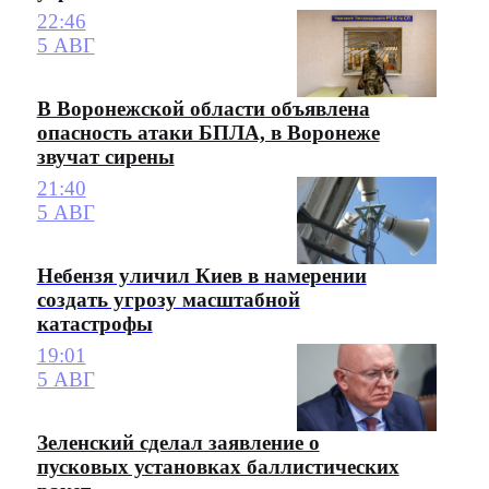
22:46
5 АВГ
В Воронежской области объявлена
опасность атаки БПЛА, в Воронеже
звучат сирены
21:40
5 АВГ
Небензя уличил Киев в намерении
создать угрозу масштабной
катастрофы
19:01
5 АВГ
Зеленский сделал заявление о
пусковых установках баллистических