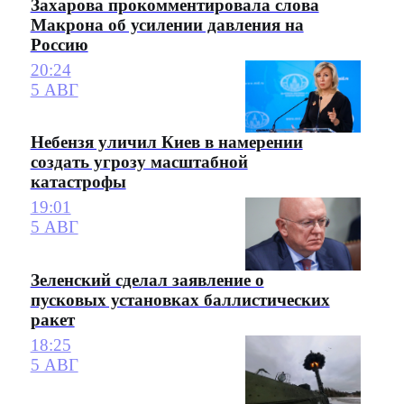
Захарова прокомментировала слова
Макрона об усилении давления на
Россию
20:24
5 АВГ
Небензя уличил Киев в намерении
создать угрозу масштабной
катастрофы
19:01
5 АВГ
Зеленский сделал заявление о
пусковых установках баллистических
ракет
18:25
5 АВГ