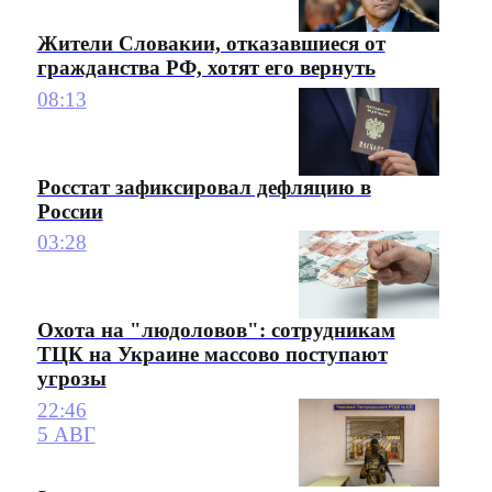
Жители Словакии, отказавшиеся от
гражданства РФ, хотят его вернуть
08:13
Росстат зафиксировал дефляцию в
России
03:28
Охота на "людоловов": сотрудникам
ТЦК на Украине массово поступают
угрозы
22:46
5 АВГ