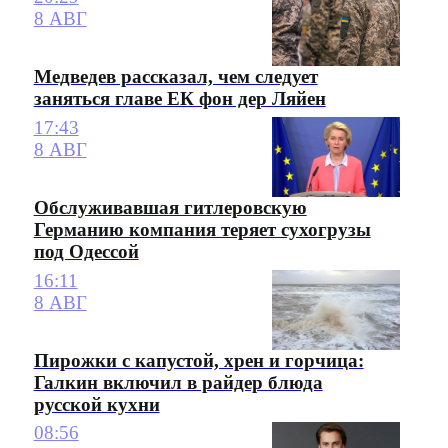
8 АВГ
Медведев рассказал, чем следует
заняться главе ЕК фон дер Ляйен
17:43
8 АВГ
Обслуживавшая гитлеровскую
Германию компания теряет сухогрузы
под Одессой
16:11
8 АВГ
Пирожки с капустой, хрен и горчица:
Галкин включил в райдер блюда
русской кухни
08:56