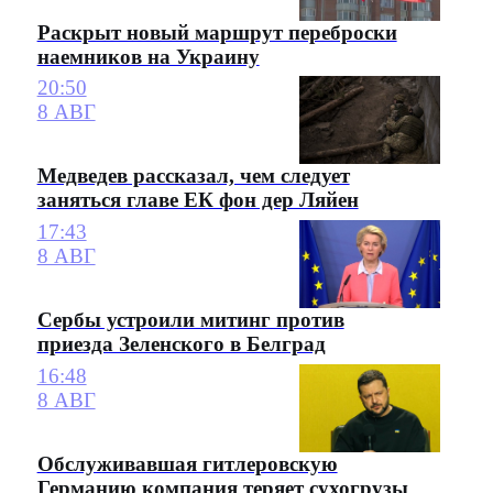
Раскрыт новый маршрут переброски
наемников на Украину
20:50
8 АВГ
Медведев рассказал, чем следует
заняться главе ЕК фон дер Ляйен
17:43
8 АВГ
Сербы устроили митинг против
приезда Зеленского в Белград
16:48
8 АВГ
Обслуживавшая гитлеровскую
Германию компания теряет сухогрузы