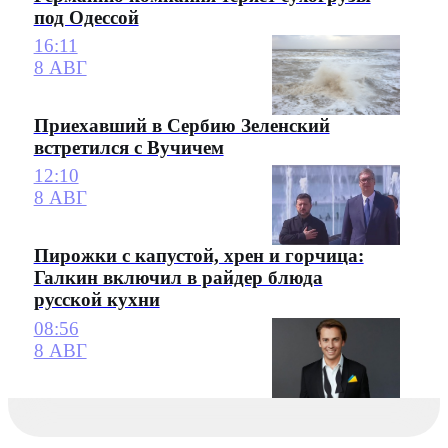
под Одессой
16:11
8 АВГ
Приехавший в Сербию Зеленский
встретился с Вучичем
12:10
8 АВГ
Пирожки с капустой, хрен и горчица:
Галкин включил в райдер блюда
русской кухни
08:56
8 АВГ